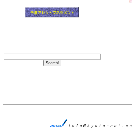
ｋ
ｉｎｆｏ＠ｋｙｏｔｏ－ｎｅｔ．ｃ